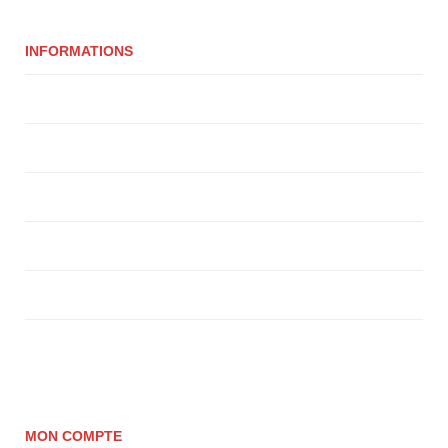
INFORMATIONS
Qui sommes-nous ?
Livraison
Livraison
Politique de confidentialité
Conditions Générales de Vente
Politique de cookies (UE)
MON COMPTE