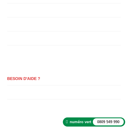
Mon compte
Panier
Se Connecter
Paiement
BESOIN D'AIDE ?
Questions fréquentes
Blog
numéro vert
0809 549 990