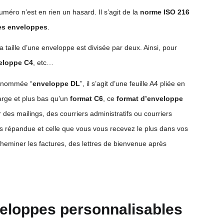
uméro n’est en rien un hasard. Il s’agit de la
norme ISO 216
des enveloppes
.
la taille d’une enveloppe est divisée par deux. Ainsi, pour
eloppe C4
, etc…
énommée “
enveloppe DL
”, il s’agit d’une feuille A4 pliée en
 large et plus bas qu’un
format C6
, ce
format d’enveloppe
r des mailings, des courriers administratifs ou courriers
s répandue et celle que vous vous recevez le plus dans vos
acheminer les factures, des lettres de bienvenue après
veloppes personnalisables