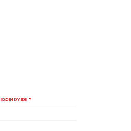
0
ESOIN D'AIDE ?
0
uestions fréquentes
log