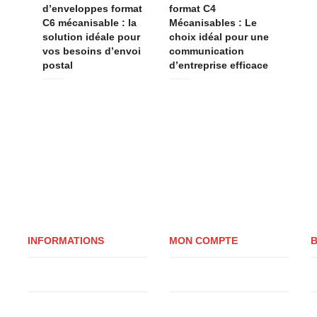
d’enveloppes format
format C4
C6 mécanisable : la
Mécanisables : Le
solution idéale pour
choix idéal pour une
vos besoins d’envoi
communication
postal
d’entreprise efficace
INFORMATIONS
MON COMPTE
B
Qui sommes-nous ?
Mon compte
Q
Livraison
Panier
B