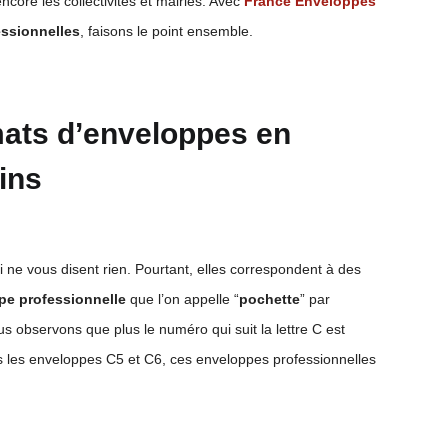
ncore les collectivités et mairies. Avec
France Enveloppes
essionnelles
, faisons le point ensemble.
mats d’enveloppes
en
ins
ne vous disent rien. Pourtant, elles correspondent à des
pe professionnelle
que l’on appelle “
pochette
” par
ous observons que plus le numéro qui suit la lettre C est
ns les enveloppes C5 et C6, ces enveloppes professionnelles