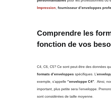
personnalisables
pour les professionnels ou e
Impression
,
fournisseur d’enveloppes prof
Comprendre les
for
fonction de vos beso
C4, C6, C5? Ce sont peut-être des données qui 
formats d’enveloppes
spécifiques. L’
envelop
exemple, s’appelle
‘’enveloppe C4”
. Ainsi, n
important, plus petite sera l’enveloppe. Preno
sont considérées de taille moyenne.