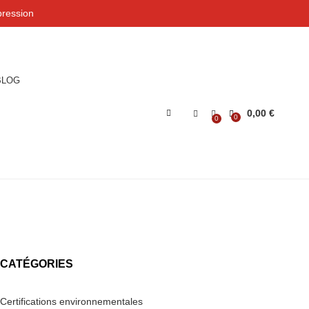
ression
BLOG
0,00
€
0
0
CATÉGORIES
Certifications environnementales