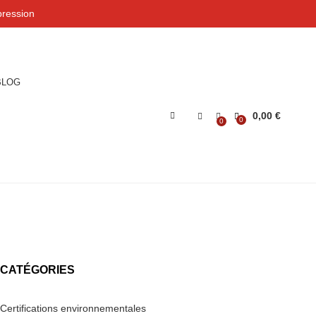
ression
BLOG
0,00
€
0
0
CATÉGORIES
Certifications environnementales