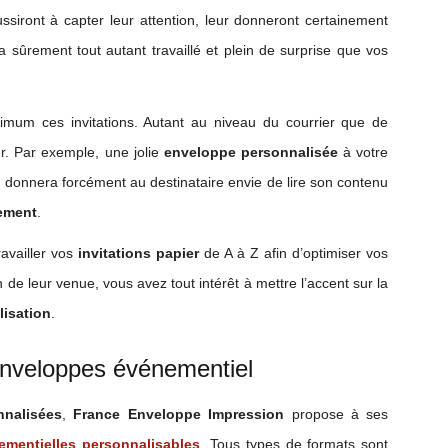
ssiront à capter leur attention, leur donneront certainement
 sûrement tout autant travaillé et plein de surprise que vos
mum ces invitations. Autant au niveau du courrier que de
ier. Par exemple, une jolie
enveloppe personnalisée
à votre
 donnera forcément au destinataire envie de lire son contenu
nement
.
ravailler vos
invitations papier
de A à Z afin d’optimiser vos
n de leur venue, vous avez tout intérêt à mettre l’accent sur la
lisation
.
nveloppes événementiel
nnalisées
,
France Enveloppe Impression
propose à ses
mentielles personnalisables
. Tous types de formats sont