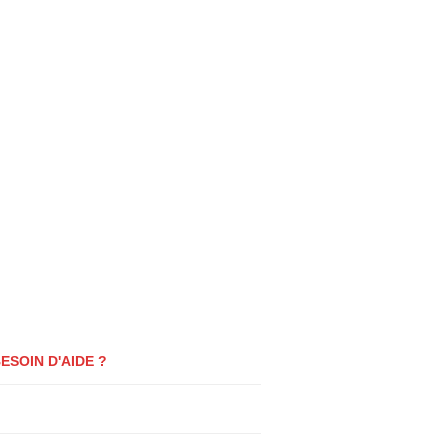
ESOIN D'AIDE ?
0
uestions fréquentes