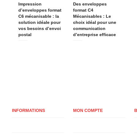
Impression
Des enveloppes
d’enveloppes format
format C4
C6 mécanisable : la
Mécanisables : Le
solution idéale pour
choix idéal pour une
vos besoins d’envoi
communication
postal
d’entreprise efficace
INFORMATIONS
MON COMPTE
B
Qui sommes-nous ?
Mon compte
Q