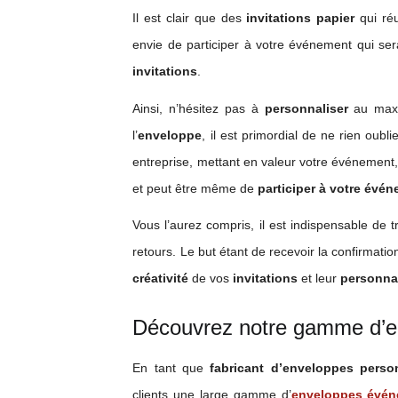
Il est clair que des
invitations papier
qui réu
envie de participer à votre événement qui sera
invitations
.
Ainsi, n’hésitez pas à
personnaliser
au maxi
l’
enveloppe
, il est primordial de ne rien oubl
entreprise, mettant en valeur votre événement,
et peut être même de
participer à votre évé
Vous l’aurez compris, il est indispensable de t
retours. Le but étant de recevoir la confirmatio
créativité
de vos
invitations
et leur
personna
Découvrez notre gamme d’e
En tant que
fabricant d’enveloppes perso
clients une large gamme d’
enveloppes événe