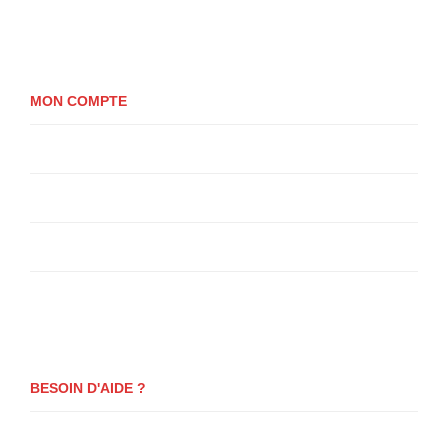
Politique de cookies (UE)
MON COMPTE
Mon compte
Panier
Se Connecter
Paiement
BESOIN D'AIDE ?
Questions fréquentes