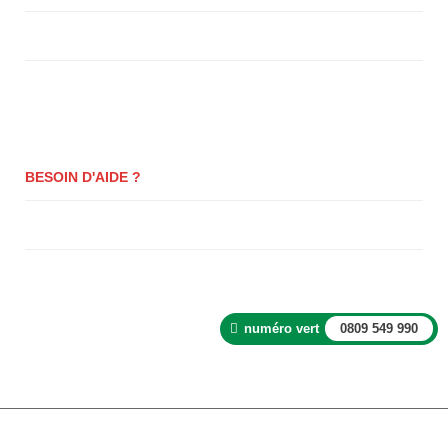
Se Connecter
Paiement
BESOIN D'AIDE ?
Questions fréquentes
Blog
numéro vert
0809 549 990